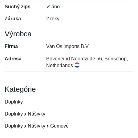
Suchý zips
✔
áno
Záruka
2 roky
Výrobca
Firma
Van Os Imports B.V.
Adresa
Boveneind Noordzijde 56, Benschop,
Netherlands
Kategórie
Doplnky
Doplnky
Nášivky
Doplnky
Nášivky
Gumové