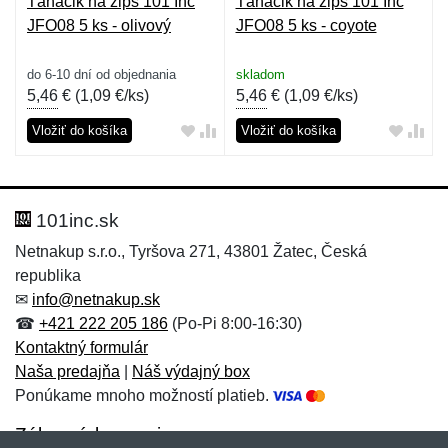
Ťaháčik na zips 101 Inc
Ťaháčik na zips 101 Inc
JFO08 5 ks - olivový
JFO08 5 ks - coyote
do 6-10 dní od objednania
skladom
5,46
€ (
1,09 €/ks
)
5,46
€ (
1,09 €/ks
)
Vložiť do košíka
Vložiť do košíka
101inc.sk
Netnakup s.r.o., Tyršova 271, 43801 Žatec, Česká
republika
✉
info@netnakup.sk
☎
+421 222 205 186
(Po-Pi 8:00-16:30)
Kontaktný formulár
Naša predajňa
|
Náš výdajný box
Ponúkame mnoho možností platieb.
Zákaznícky servis