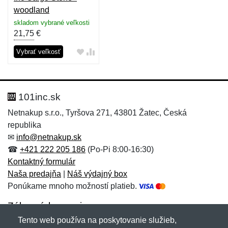
woodland
skladom vybrané veľkosti
21,75
€
Vybrať veľkosť
101inc.sk
Netnakup s.r.o., Tyršova 271, 43801 Žatec, Česká
republika
✉
info@netnakup.sk
☎
+421 222 205 186
(Po-Pi 8:00-16:30)
Kontaktný formulár
Naša predajňa
|
Náš výdajný box
Ponúkame mnoho možností platieb.
Zákaznícky servis
Tento web používa na poskytovanie služieb,
Novinky emailom