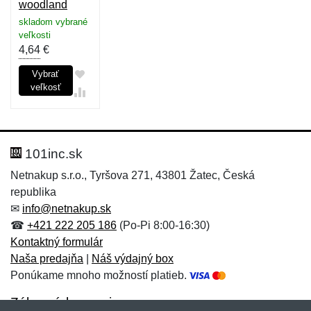
woodland
skladom vybrané
veľkosti
4,64
€
Vybrať
veľkosť
101inc.sk
Netnakup s.r.o., Tyršova 271, 43801 Žatec, Česká
republika
✉
info@netnakup.sk
☎
+421 222 205 186
(Po-Pi 8:00-16:30)
Kontaktný formulár
Naša predajňa
|
Náš výdajný box
Ponúkame mnoho možností platieb.
Zákaznícky servis