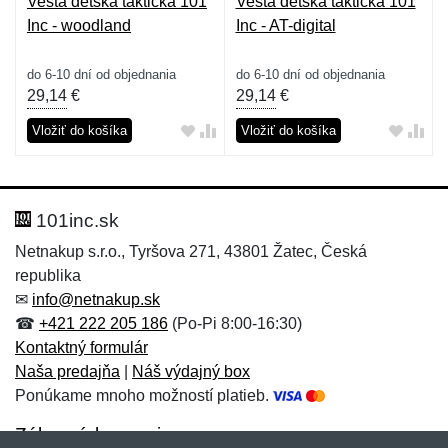
Vesta detská taktická 101
Vesta detská taktická 101
Inc - woodland
Inc - AT-digital
do 6-10 dní od objednania
do 6-10 dní od objednania
29,14
€
29,14
€
Vložiť do košíka
Vložiť do košíka
101inc.sk
Netnakup s.r.o., Tyršova 271, 43801 Žatec, Česká
republika
✉
info@netnakup.sk
☎
+421 222 205 186
(Po-Pi 8:00-16:30)
Kontaktný formulár
Naša predajňa
|
Náš výdajný box
Ponúkame mnoho možností platieb.
Zákaznícky servis