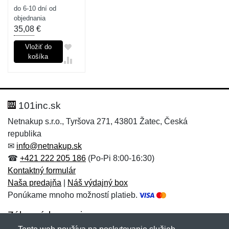
do 6-10 dní od
objednania
35,08
€
Vložiť do
košíka
101inc.sk
Netnakup s.r.o., Tyršova 271, 43801 Žatec, Česká
republika
✉
info@netnakup.sk
☎
+421 222 205 186
(Po-Pi 8:00-16:30)
Kontaktný formulár
Naša predajňa
|
Náš výdajný box
Ponúkame mnoho možností platieb.
Zákaznícky servis