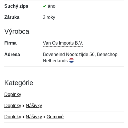
Suchý zips
✔
áno
Záruka
2 roky
Výrobca
Firma
Van Os Imports B.V.
Adresa
Boveneind Noordzijde 56, Benschop,
Netherlands
Kategórie
Doplnky
Doplnky
Nášivky
Doplnky
Nášivky
Gumové