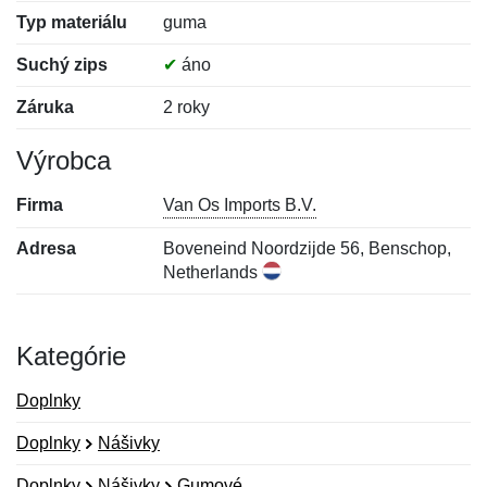
Typ materiálu
guma
Suchý zips
✔
áno
Záruka
2 roky
Výrobca
Firma
Van Os Imports B.V.
Adresa
Boveneind Noordzijde 56, Benschop,
Netherlands
Kategórie
Doplnky
Doplnky
Nášivky
Doplnky
Nášivky
Gumové