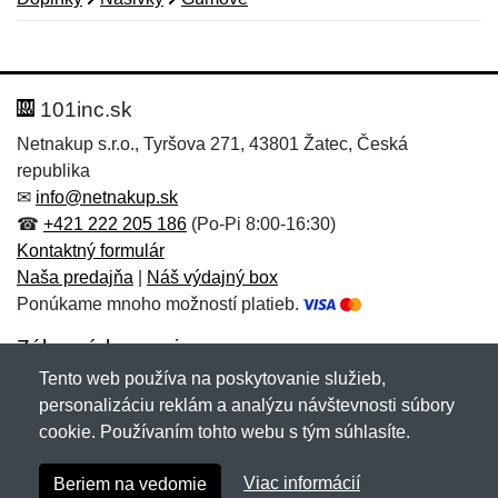
Nová recenzia
Nová otázka
Hodnotenie:
Meno:
*
*
101inc.sk
Netnakup s.r.o., Tyršova 271, 43801 Žatec, Česká
republika
Meno:
E-mail:
*
*
✉
info@netnakup.sk
☎
+421 222 205 186
(Po-Pi 8:00-16:30)
Kontaktný formulár
Naša predajňa
|
Náš výdajný box
E-mail:
*
Ponúkame mnoho možností platieb.
Správa
*
Zákaznícky servis
Tento web používa na poskytovanie služieb,
Novinky emailom
personalizáciu reklám a analýzu návštevnosti súbory
Správa
*
cookie. Používaním tohto webu s tým súhlasíte.
Copyright © 2007-2026 (19 rokov s vami)
Netnakup.sk
&
Viac informácií
Beriem na vedomie