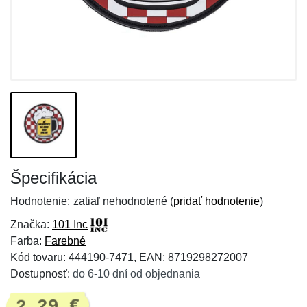
Špecifikácia
Hodnotenie:
zatiaľ nehodnotené (
pridať hodnotenie
)
Značka:
101 Inc
Farba:
Farebné
Kód tovaru: 444190-7471, EAN: 8719298272007
Dostupnosť:
do 6-10 dní od objednania
2,29 €