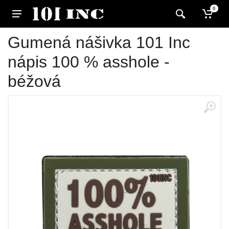
0
Gumená nášivka 101 Inc
nápis 100 % asshole -
béžová