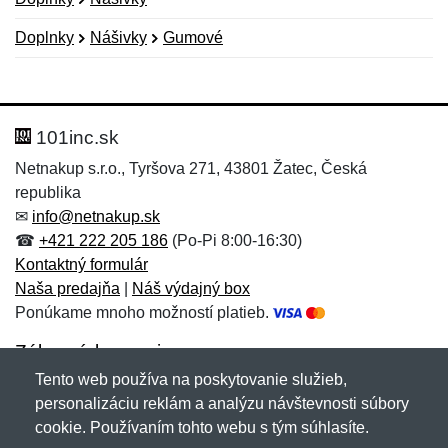
Doplnky
Nášivky
Gumové
Nová recenzia
Nová otázka
Hodnotenie:
Meno:
*
*
101inc.sk
Netnakup s.r.o., Tyršova 271, 43801 Žatec, Česká
republika
Meno:
E-mail:
*
*
✉
info@netnakup.sk
☎
+421 222 205 186
(Po-Pi 8:00-16:30)
Kontaktný formulár
Naša predajňa
|
Náš výdajný box
E-mail:
*
Ponúkame mnoho možností platieb.
Správa
*
Zákaznícky servis
Tento web používa na poskytovanie služieb,
Novinky emailom
personalizáciu reklám a analýzu návštevnosti súbory
Správa
*
cookie. Používaním tohto webu s tým súhlasíte.