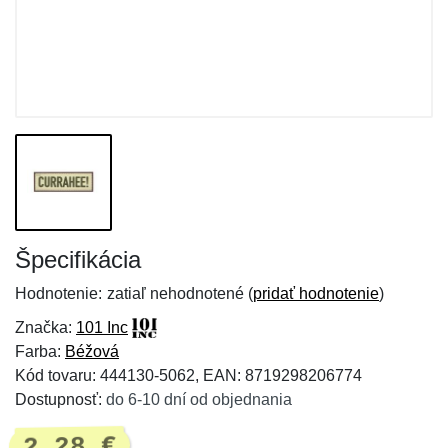
Špecifikácia
Hodnotenie:
zatiaľ nehodnotené (
pridať hodnotenie
)
Značka:
101 Inc
Farba:
Béžová
Kód tovaru: 444130-5062, EAN: 8719298206774
Dostupnosť:
do 6-10 dní od objednania
2,28 €