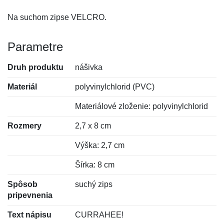
Na suchom zipse VELCRO.
Parametre
Druh produktu
nášivka
Materiál
polyvinylchlorid (PVC)
Materiálové zloženie: polyvinylchlorid
Rozmery
2,7 x 8 cm
Výška: 2,7 cm
Šírka: 8 cm
Spôsob
suchý zips
pripevnenia
Text nápisu
CURRAHEE!