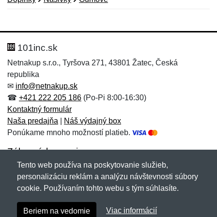
Nová recenzia
Nová otázka
Hodnotenie:
Meno:
*
*
101inc.sk
Netnakup s.r.o., Tyršova 271, 43801 Žatec, Česká
republika
Meno:
E-mail:
*
*
✉
info@netnakup.sk
☎
+421 222 205 186
(Po-Pi 8:00-16:30)
Kontaktný formulár
Naša predajňa
|
Náš výdajný box
E-mail:
*
Ponúkame mnoho možností platieb.
Správa
*
Zákaznícky servis
Tento web používa na poskytovanie služieb,
Novinky emailom
personalizáciu reklám a analýzu návštevnosti súbory
Správa
*
cookie. Používaním tohto webu s tým súhlasíte.
Copyright © 2007-2026 (19 rokov s vami)
Netnakup.sk
&
Viac informácií
Beriem na vedomie