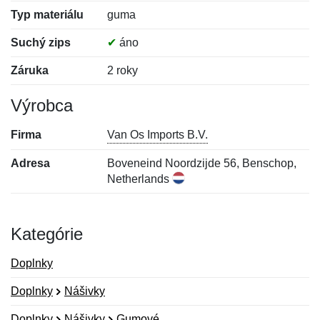
Typ materiálu
guma
Suchý zips
✔
áno
Záruka
2 roky
Výrobca
Firma
Van Os Imports B.V.
Adresa
Boveneind Noordzijde 56, Benschop,
Netherlands
Kategórie
Doplnky
Doplnky
Nášivky
Doplnky
Nášivky
Gumové