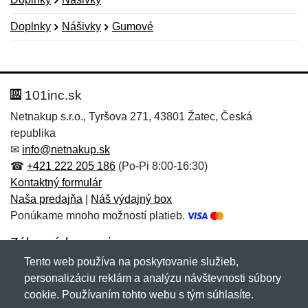
Doplnky
Nášivky
Gumové
Nová recenzia
Nová otázka
Hodnotenie:
Meno:
*
*
101inc.sk
Netnakup s.r.o., Tyršova 271, 43801 Žatec, Česká
republika
Meno:
E-mail:
*
*
✉
info@netnakup.sk
☎
+421 222 205 186
(Po-Pi 8:00-16:30)
Kontaktný formulár
Naša predajňa
|
Náš výdajný box
E-mail:
*
Ponúkame mnoho možností platieb.
Správa
*
Zákaznícky servis
Tento web používa na poskytovanie služieb,
Novinky emailom
personalizáciu reklám a analýzu návštevnosti súbory
Správa
*
cookie. Používaním tohto webu s tým súhlasíte.