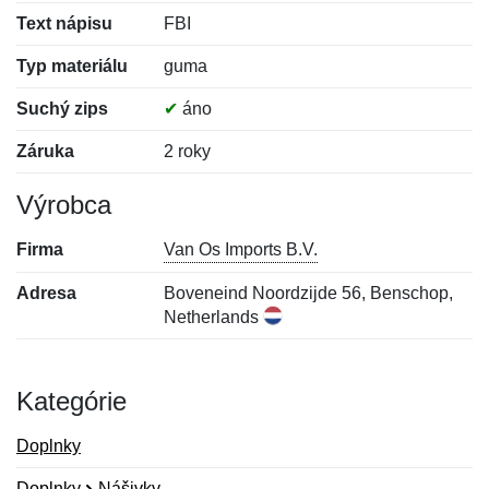
Text nápisu
FBI
Typ materiálu
guma
Suchý zips
✔
áno
Záruka
2 roky
Výrobca
Firma
Van Os Imports B.V.
Adresa
Boveneind Noordzijde 56, Benschop,
Netherlands
Kategórie
Doplnky
Doplnky
Nášivky