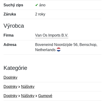
Suchý zips
✔
áno
Záruka
2 roky
Výrobca
Firma
Van Os Imports B.V.
Adresa
Boveneind Noordzijde 56, Benschop,
Netherlands
Kategórie
Doplnky
Doplnky
Nášivky
Doplnky
Nášivky
Gumové