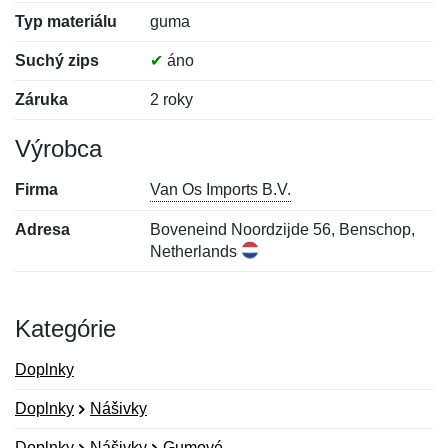
Typ materiálu
guma
Suchý zips
✔
áno
Záruka
2 roky
Výrobca
Firma
Van Os Imports B.V.
Adresa
Boveneind Noordzijde 56, Benschop,
Netherlands
Kategórie
Doplnky
Doplnky
Nášivky
Doplnky
Nášivky
Gumové