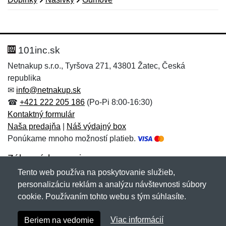
Nová recenzia
Nová otázka
Hodnotenie:
Meno:
*
*
101inc.sk
Netnakup s.r.o., Tyršova 271, 43801 Žatec, Česká
republika
Meno:
E-mail:
*
*
✉
info@netnakup.sk
☎
+421 222 205 186
(Po-Pi 8:00-16:30)
Kontaktný formulár
Naša predajňa
|
Náš výdajný box
E-mail:
*
Ponúkame mnoho možností platieb.
Správa
*
Zákaznícky servis
Tento web používa na poskytovanie služieb,
Novinky emailom
personalizáciu reklám a analýzu návštevnosti súbory
Správa
*
cookie. Používaním tohto webu s tým súhlasíte.
Copyright © 2007-2026 (19 rokov s vami)
Netnakup.sk
&
Viac informácií
Beriem na vedomie