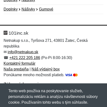
Doplnky
Nášivky
Gumové
Nová recenzia
Nová otázka
Hodnotenie:
Meno:
*
*
101inc.sk
Netnakup s.r.o., Tyršova 271, 43801 Žatec, Česká
republika
Meno:
E-mail:
*
*
✉
info@netnakup.sk
☎
+421 222 205 186
(Po-Pi 8:00-16:30)
Kontaktný formulár
Naša predajňa
|
Náš výdajný box
E-mail:
*
Ponúkame mnoho možností platieb.
Správa
*
Zákaznícky servis
Tento web používa na poskytovanie služieb,
Novinky emailom
personalizáciu reklám a analýzu návštevnosti súbory
Správa
*
cookie. Používaním tohto webu s tým súhlasíte.