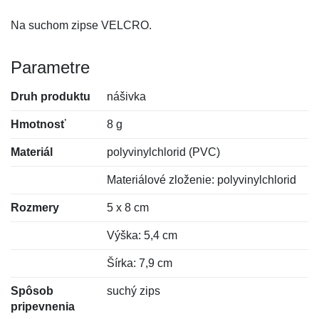
Na suchom zipse VELCRO.
Parametre
Druh produktu
nášivka
Hmotnosť
8 g
Materiál
polyvinylchlorid (PVC)
Materiálové zloženie: polyvinylchlorid
Rozmery
5 x 8 cm
Výška: 5,4 cm
Šírka: 7,9 cm
Spôsob
suchý zips
pripevnenia