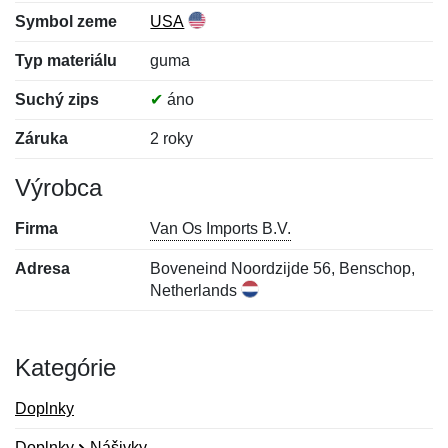
Symbol zeme
USA
Typ materiálu
guma
Suchý zips
✔
áno
Záruka
2 roky
Výrobca
Firma
Van Os Imports B.V.
Adresa
Boveneind Noordzijde 56, Benschop,
Netherlands
Kategórie
Doplnky
Doplnky
Nášivky