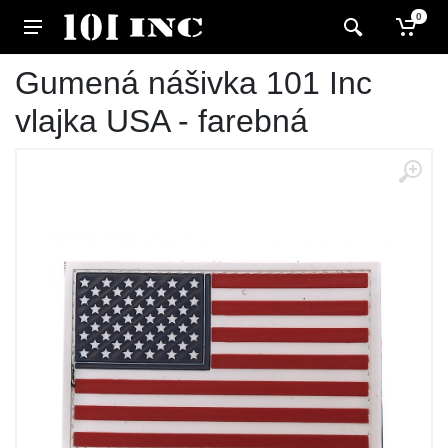
0
Gumená nášivka 101 Inc
vlajka USA - farebná