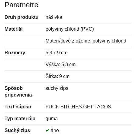
Parametre
Druh produktu
nášivka
Materiál
polyvinylchlorid (PVC)
Materiálové zloženie: polyvinylchlorid
Rozmery
5,3 x 9 cm
Výška: 5,3 cm
Šírka: 9 cm
Spôsob
suchý zips
pripevnenia
Text nápisu
FUCK BITCHES GET TACOS
Typ materiálu
guma
Suchý zips
✔
áno