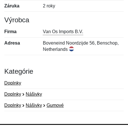
Záruka
2 roky
Výrobca
Firma
Van Os Imports B.V.
Adresa
Boveneind Noordzijde 56, Benschop,
Netherlands
Kategórie
Doplnky
Doplnky
Nášivky
Doplnky
Nášivky
Gumové
Nová recenzia
Nová otázka