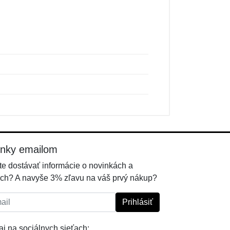
inky emailom
e dostávať informácie o novinkách a
ch? A navyše 3% zľavu na váš prvý nákup?
l:
Prihlásiť
j na sociálnych sieťach: