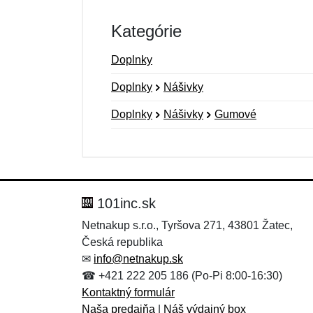
Kategórie
Doplnky
Doplnky
Nášivky
Doplnky
Nášivky
Gumové
Nová recenzia
Nová otázka
Hodnotenie:
Meno:
*
*
101inc.sk
Netnakup s.r.o., Tyršova 271, 43801 Žatec,
Česká republika
Správa
Správa
*
*
✉
info@netnakup.sk
☎ +421 222 205 186 (Po-Pi 8:00-16:30)
Kontaktný formulár
Naša predajňa
|
Náš výdajný box