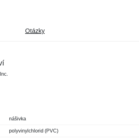
Otázky
ví
Inc.
nášivka
polyvinylchlorid (PVC)