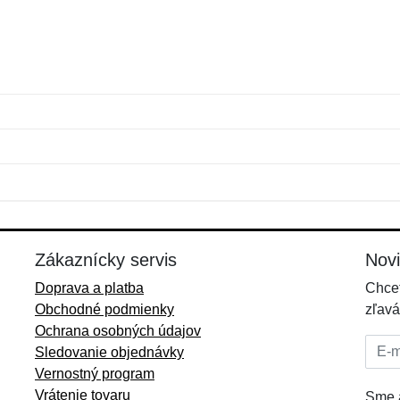
Meno:
E-mail:
*
*
E-mail:
*
Zákaznícky servis
Nov
Doprava a platba
Chcet
Obchodné podmienky
zľavá
Ochrana osobných údajov
E-mai
Sledovanie objednávky
Vernostný program
Vrátenie tovaru
Sme a