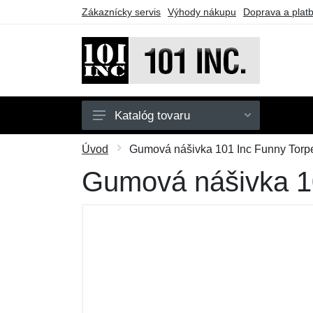
Zákaznícky servis
Výhody nákupu
Doprava a plat
Katalóg tovaru
Pánske
Úvod
Gumová nášivka 101 Inc Funny Torpe
Detské
Gumová nášivka 10
Doplnky
Obuv
Outdoor
Taktické vybavenie
Darčekové poukazy