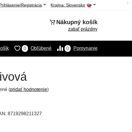
Prihlásenie/Registrácia
Krajina:
Slovensko
Nákupný košík
zatiaľ prázdny
ošík
Obľúbené
Porovnanie
0
0
ivová
ené (
pridať hodnotenie
)
EAN: 8719298211327