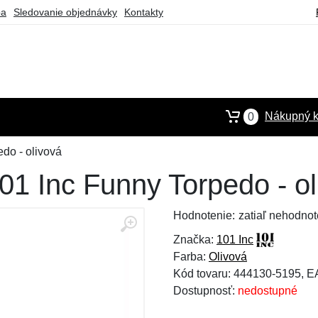
ba
Sledovanie objednávky
Kontakty
Nákupný k
0
do - olivová
1 Inc Funny Torpedo - ol
Hodnotenie:
zatiaľ nehodnot
Značka:
101 Inc
Farba:
Olivová
Kód tovaru: 444130-5195, 
Dostupnosť:
nedostupné