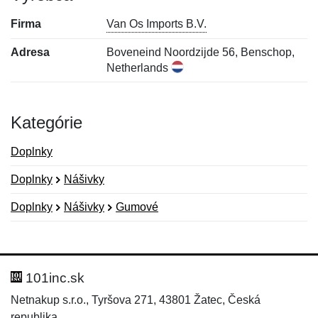
Firma
Van Os Imports B.V.
Adresa
Boveneind Noordzijde 56, Benschop,
Netherlands
Kategórie
Doplnky
Doplnky
Nášivky
Doplnky
Nášivky
Gumové
Nová recenzia
Nová otázka
Hodnotenie:
Meno:
*
*
101inc.sk
Netnakup s.r.o., Tyršova 271, 43801 Žatec, Česká
republika