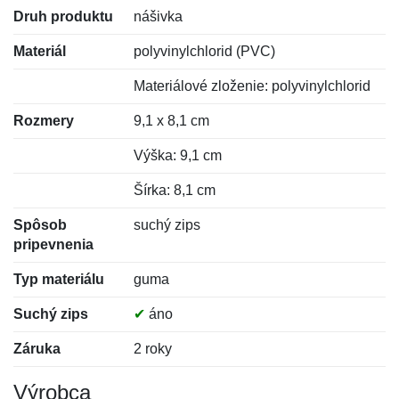
Druh produktu
nášivka
Materiál
polyvinylchlorid (PVC)
Materiálové zloženie: polyvinylchlorid
Rozmery
9,1 x 8,1 cm
Výška: 9,1 cm
Šírka: 8,1 cm
Spôsob
suchý zips
pripevnenia
Typ materiálu
guma
Suchý zips
✔
áno
Záruka
2 roky
Výrobca