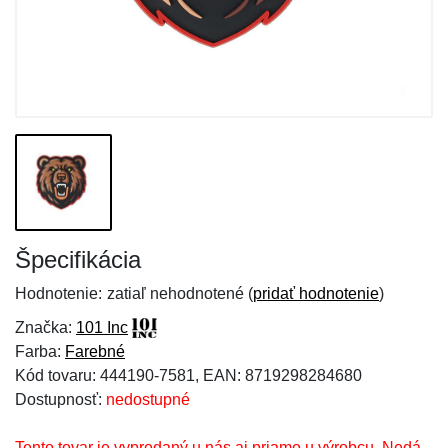
Špecifikácia
Hodnotenie:
zatiaľ nehodnotené (
pridať hodnotenie
)
Značka:
101 Inc
Farba:
Farebné
Kód tovaru: 444190-7581, EAN: 8719298284680
Dostupnosť:
nedostupné
Tento tovar je vypredaný u nás aj priamo u výrobcu. Nedá