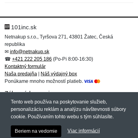
Nová recenzia
Nová otázka
Hodnotenie:
Meno:
*
*
101inc.sk
Netnakup s.r.o., Tyršova 271, 43801 Žatec, Česká
republika
Meno:
E-mail:
*
*
✉
info@netnakup.sk
☎
+421 222 205 186
(Po-Pi 8:00-16:30)
Kontaktný formulár
Naša predajňa
|
Náš výdajný box
E-mail:
*
Ponúkame mnoho možností platieb.
Správa
*
Zákaznícky servis
Tento web používa na poskytovanie služieb,
Novinky emailom
personalizáciu reklám a analýzu návštevnosti súbory
Správa
*
cookie. Používaním tohto webu s tým súhlasíte.
Copyright © 2007-2026 (19 rokov s vami)
Netnakup.sk
&
Viac informácií
Beriem na vedomie
NetIQ
. Všetky práva vyhradené.