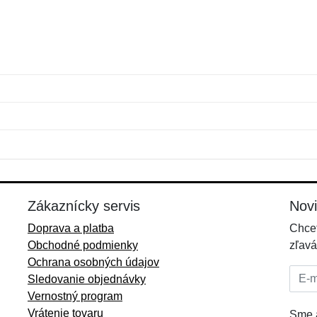
Meno:
E-mail:
*
*
E-mail:
*
Zákaznícky servis
Nov
Doprava a platba
Chcet
Obchodné podmienky
zľavá
Ochrana osobných údajov
E-mai
Sledovanie objednávky
Vernostný program
Vrátenie tovaru
Sme a