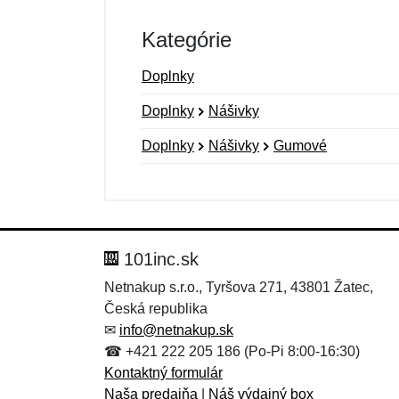
Kategórie
Doplnky
Doplnky
Nášivky
Doplnky
Nášivky
Gumové
Nová recenzia
Nová otázka
Hodnotenie:
Meno:
*
*
101inc.sk
Netnakup s.r.o., Tyršova 271, 43801 Žatec,
Česká republika
Správa
Správa
*
*
✉
info@netnakup.sk
☎ +421 222 205 186 (Po-Pi 8:00-16:30)
Kontaktný formulár
Naša predajňa
|
Náš výdajný box