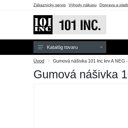
Zákaznícky servis
Výhody nákupu
Doprava a plat
Katalóg tovaru
Pánske
Úvod
Gumová nášivka 101 Inc krv A NEG -
Detské
Gumová nášivka 10
Doplnky
Obuv
Outdoor
Taktické vybavenie
Darčekové poukazy