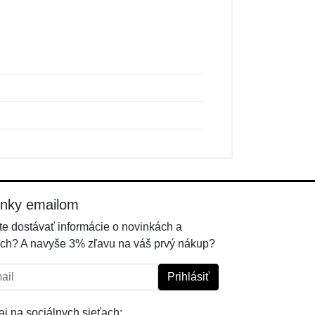
inky emailom
e dostávať informácie o novinkách a
ch? A navyše 3% zľavu na váš prvý nákup?
l:
Prihlásiť
j na sociálnych sieťach: