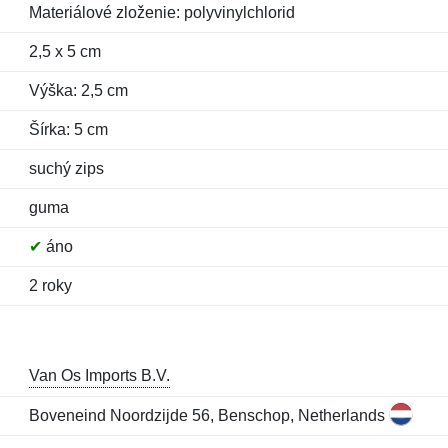
Materiálové zloženie: polyvinylchlorid
2,5 x 5 cm
Výška: 2,5 cm
Šírka: 5 cm
suchý zips
guma
✔
áno
2 roky
Van Os Imports B.V.
Boveneind Noordzijde 56, Benschop, Netherlands