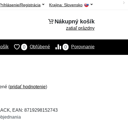
Prihlásenie/Registrácia
Krajina:
Slovensko
Nákupný košík
zatiaľ prázdny
ošík
Obľúbené
Porovnanie
0
0
ené (
pridať hodnotenie
)
BLACK, EAN: 8719298152743
objednania