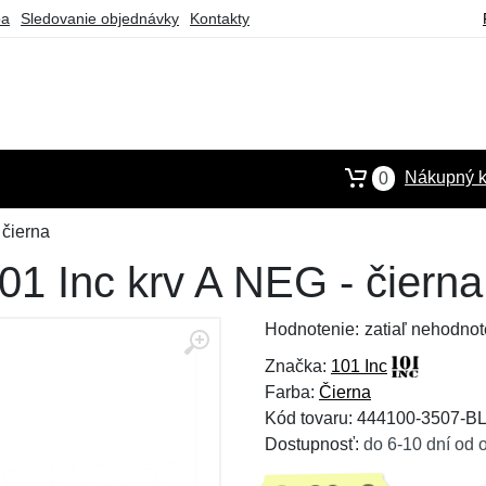
ba
Sledovanie objednávky
Kontakty
Nákupný k
0
 čierna
1 Inc krv A NEG - čierna
Hodnotenie:
zatiaľ nehodnot
Značka:
101 Inc
Farba:
Čierna
Kód tovaru: 444100-3507-
Dostupnosť:
do 6-10 dní od 