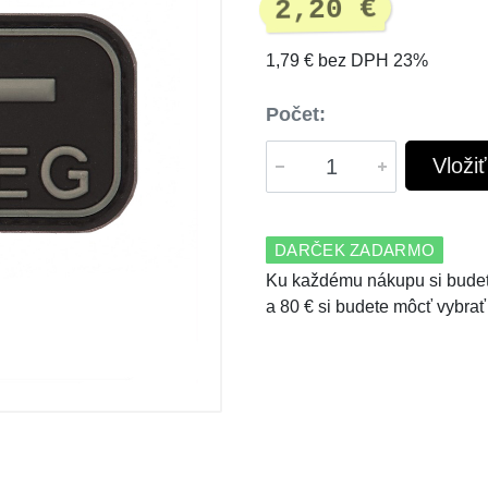
2,20 €
1,79 € bez DPH 23%
Počet:
Vloži
DARČEK ZADARMO
Ku každému nákupu si budet
a 80 € si budete môcť vybrať