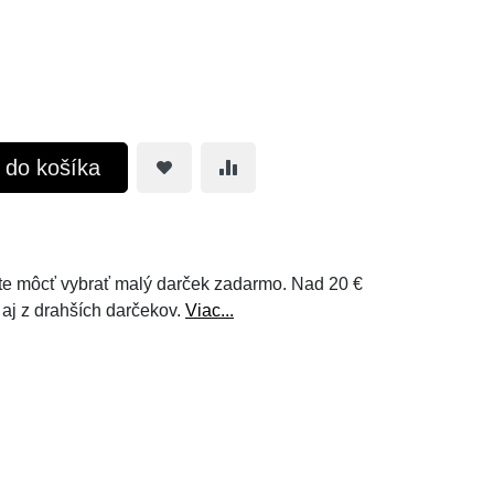
ť do košíka
e môcť vybrať malý darček zadarmo. Nad 20 €
 aj z drahších darčekov.
Viac...