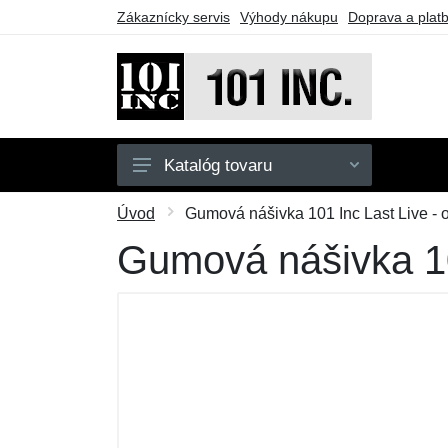
Zákaznícky servis
Výhody nákupu
Doprava a plat
Katalóg tovaru
Pánske
Úvod
Gumová nášivka 101 Inc Last Live - 
Detské
Gumová nášivka 101
Doplnky
Obuv
Outdoor
Taktické vybavenie
Darčekové poukazy