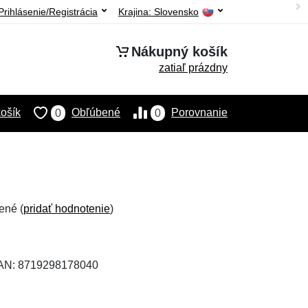
Prihlásenie/Registrácia
Krajina:
Slovensko
Nákupný košík
zatiaľ prázdny
ošík
Obľúbené
Porovnanie
0
0
ené (
pridať hodnotenie
)
EAN: 8719298178040