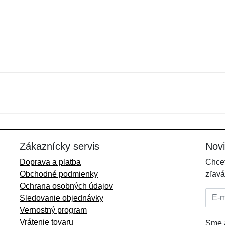
Meno:
E-mail:
*
*
E-mail:
*
Zákaznícky servis
Nov
Doprava a platba
Chcet
Obchodné podmienky
zľavá
Ochrana osobných údajov
E-mai
Sledovanie objednávky
Vernostný program
Vrátenie tovaru
Sme a