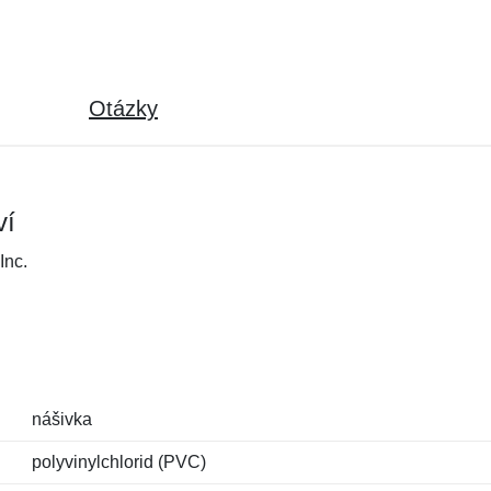
Otázky
ví
Inc.
nášivka
polyvinylchlorid (PVC)