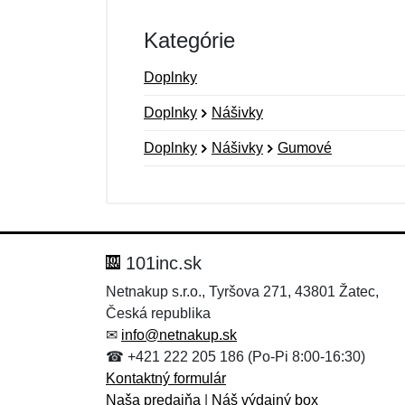
Kategórie
Doplnky
Doplnky
Nášivky
Doplnky
Nášivky
Gumové
Nová recenzia
Nová otázka
Hodnotenie:
Meno:
*
*
101inc.sk
Netnakup s.r.o., Tyršova 271, 43801 Žatec,
Česká republika
Správa
Správa
*
*
✉
info@netnakup.sk
☎ +421 222 205 186 (Po-Pi 8:00-16:30)
Kontaktný formulár
Naša predajňa
|
Náš výdajný box