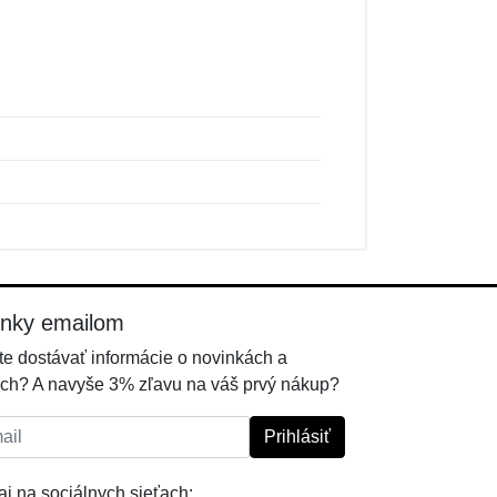
inky emailom
e dostávať informácie o novinkách a
ch? A navyše 3% zľavu na váš prvý nákup?
l:
Prihlásiť
j na sociálnych sieťach: