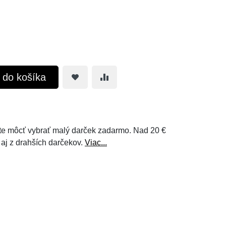
ť do košíka
e môcť vybrať malý darček zadarmo. Nad 20 €
 aj z drahších darčekov.
Viac...