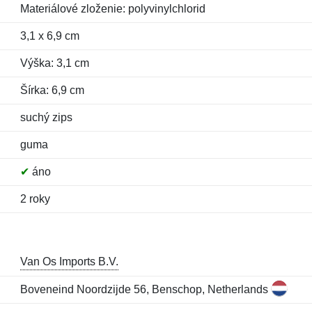
Materiálové zloženie: polyvinylchlorid
3,1 x 6,9 cm
Výška: 3,1 cm
Šírka: 6,9 cm
suchý zips
guma
✔
áno
2 roky
Van Os Imports B.V.
Boveneind Noordzijde 56, Benschop, Netherlands