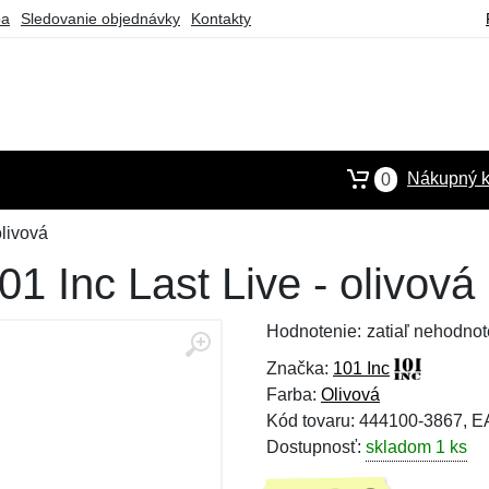
ba
Sledovanie objednávky
Kontakty
Nákupný k
0
olivová
 Inc Last Live - olivová
Hodnotenie:
zatiaľ nehodnot
Značka:
101 Inc
Farba:
Olivová
Kód tovaru: 444100-3867, 
Dostupnosť:
skladom 1 ks