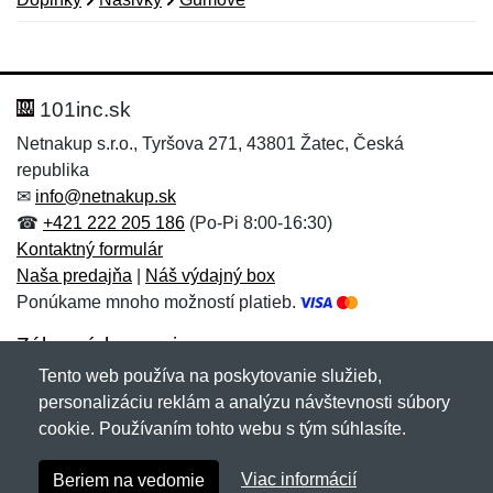
Nová recenzia
Nová otázka
Hodnotenie:
Meno:
*
*
101inc.sk
Netnakup s.r.o., Tyršova 271, 43801 Žatec, Česká
republika
Meno:
E-mail:
*
*
✉
info@netnakup.sk
☎
+421 222 205 186
(Po-Pi 8:00-16:30)
Kontaktný formulár
Naša predajňa
|
Náš výdajný box
E-mail:
*
Ponúkame mnoho možností platieb.
Správa
*
Zákaznícky servis
Tento web používa na poskytovanie služieb,
Novinky emailom
personalizáciu reklám a analýzu návštevnosti súbory
Správa
*
cookie. Používaním tohto webu s tým súhlasíte.
Copyright © 2007-2026 (19 rokov s vami)
Netnakup.sk
&
Viac informácií
Beriem na vedomie