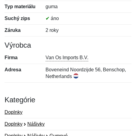
Typ materiálu
guma
Suchý zips
✔
áno
Záruka
2 roky
Výrobca
Firma
Van Os Imports B.V.
Adresa
Boveneind Noordzijde 56, Benschop,
Netherlands
Kategórie
Doplnky
Doplnky
Nášivky
Doplnky
Nášivky
Gumové