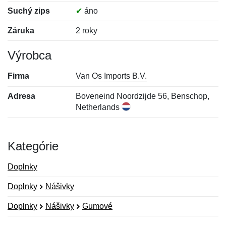
Suchý zips
✔
áno
Záruka
2 roky
Výrobca
Firma
Van Os Imports B.V.
Adresa
Boveneind Noordzijde 56, Benschop,
Netherlands
Kategórie
Doplnky
Doplnky
Nášivky
Doplnky
Nášivky
Gumové