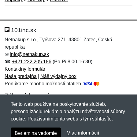
Nová recenzia
Nová otázka
Hodnotenie:
Meno:
*
*
101inc.sk
Netnakup s.r.o., Tyršova 271, 43801 Žatec, Česká
republika
Meno:
E-mail:
*
*
✉
info@netnakup.sk
☎
+421 222 205 186
(Po-Pi 8:00-16:30)
Kontaktný formulár
Naša predajňa
|
Náš výdajný box
E-mail:
*
Ponúkame mnoho možností platieb.
Správa
*
Zákaznícky servis
Tento web používa na poskytovanie služieb,
Novinky emailom
personalizáciu reklám a analýzu návštevnosti súbory
Správa
*
cookie. Používaním tohto webu s tým súhlasíte.
Copyright © 2007-2026 (19 rokov s vami)
Netnakup.sk
&
Viac informácií
Beriem na vedomie