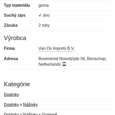
Typ materiálu
guma
Suchý zips
✔
áno
Záruka
2 roky
Výrobca
Firma
Van Os Imports B.V.
Adresa
Boveneind Noordzijde 56, Benschop,
Netherlands
Kategórie
Doplnky
Doplnky
Nášivky
Doplnky
Nášivky
Gumové