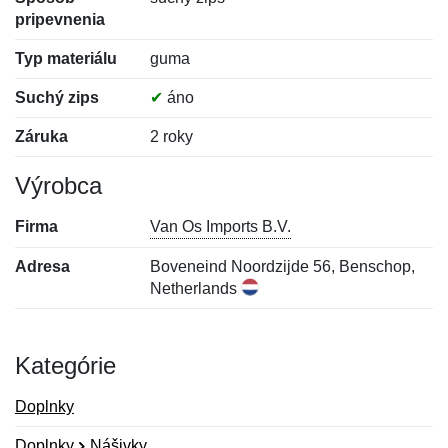
pripevnenia
Typ materiálu
guma
Suchý zips
✔
áno
Záruka
2 roky
Výrobca
Firma
Van Os Imports B.V.
Adresa
Boveneind Noordzijde 56, Benschop,
Netherlands
Kategórie
Doplnky
Doplnky
Nášivky