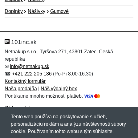
Doplnky
Nášivky
Gumové
Nová recenzia
Nová otázka
Hodnotenie:
Meno:
*
*
101inc.sk
Netnakup s.r.o., Tyršova 271, 43801 Žatec, Česká
republika
Meno:
E-mail:
*
*
✉
info@netnakup.sk
☎
+421 222 205 186
(Po-Pi 8:00-16:30)
Kontaktný formulár
Naša predajňa
|
Náš výdajný box
E-mail:
*
Ponúkame mnoho možností platieb.
Správa
*
Zákaznícky servis
Tento web používa na poskytovanie služieb,
Novinky emailom
personalizáciu reklám a analýzu návštevnosti súbory
Správa
*
cookie. Používaním tohto webu s tým súhlasíte.