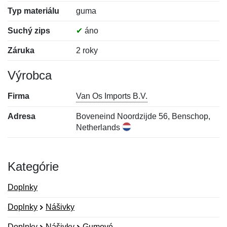
Typ materiálu
guma
Suchý zips
✔
áno
Záruka
2 roky
Výrobca
Firma
Van Os Imports B.V.
Adresa
Boveneind Noordzijde 56, Benschop,
Netherlands
Kategórie
Doplnky
Doplnky
Nášivky
Doplnky
Nášivky
Gumové