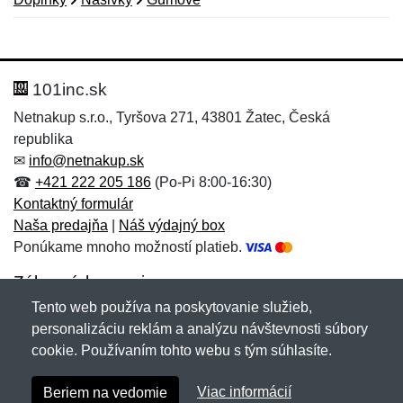
Nová recenzia
Nová otázka
Hodnotenie:
Meno:
*
*
101inc.sk
Netnakup s.r.o., Tyršova 271, 43801 Žatec, Česká
republika
Meno:
E-mail:
*
*
✉
info@netnakup.sk
☎
+421 222 205 186
(Po-Pi 8:00-16:30)
Kontaktný formulár
Naša predajňa
|
Náš výdajný box
E-mail:
*
Ponúkame mnoho možností platieb.
Správa
*
Zákaznícky servis
Tento web používa na poskytovanie služieb,
Novinky emailom
personalizáciu reklám a analýzu návštevnosti súbory
Správa
*
cookie. Používaním tohto webu s tým súhlasíte.
Copyright © 2007-2026 (19 rokov s vami)
Netnakup.sk
&
Viac informácií
Beriem na vedomie