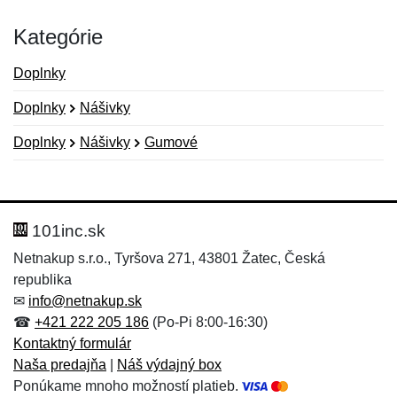
Kategórie
Doplnky
Doplnky
Nášivky
Doplnky
Nášivky
Gumové
Nová recenzia
Nová otázka
Hodnotenie:
Meno:
*
*
101inc.sk
Netnakup s.r.o., Tyršova 271, 43801 Žatec, Česká
republika
Meno:
E-mail:
*
*
✉
info@netnakup.sk
☎
+421 222 205 186
(Po-Pi 8:00-16:30)
Kontaktný formulár
Naša predajňa
|
Náš výdajný box
E-mail:
*
Ponúkame mnoho možností platieb.
Správa
*