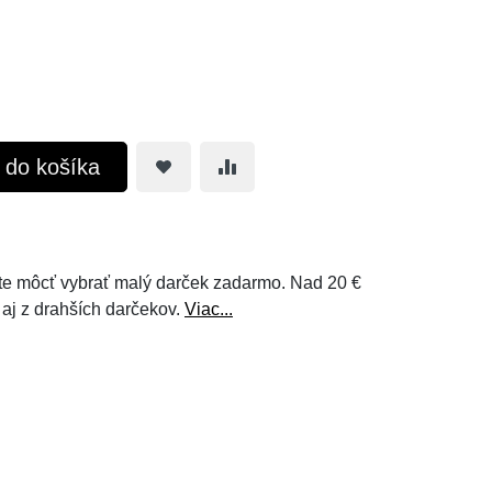
ť do košíka
e môcť vybrať malý darček zadarmo. Nad 20 €
 aj z drahších darčekov.
Viac...