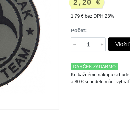
2,20 €
1,79 € bez DPH 23%
Počet:
Vloži
DARČEK ZADARMO
Ku každému nákupu si budet
a 80 € si budete môcť vybrať