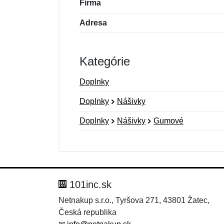
Firma
Adresa
Kategórie
Doplnky
Doplnky
Nášivky
Doplnky
Nášivky
Gumové
Nová recenzia
Nová otázka
Hodnotenie:
Meno:
*
*
101inc.sk
Netnakup s.r.o., Tyršova 271, 43801 Žatec,
Česká republika
Správa
Správa
*
*