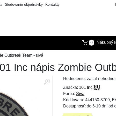
ba
Sledovanie objednávky
Kontakty
Nákupný k
0
e Outbreak Team - sivá
1 Inc nápis Zombie Outb
Hodnotenie:
zatiaľ nehodnot
Značka:
101 Inc
Farba:
Sivá
Kód tovaru: 444150-3709, 
Dostupnosť:
do 6-10 dní od 