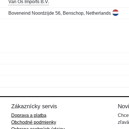
Van Os Imports B.V.
Boveneind Noordzijde 56, Benschop, Netherlands
Meno:
E-mail:
*
*
E-mail:
*
Zákaznícky servis
Nov
Doprava a platba
Chcet
Obchodné podmienky
zľavá