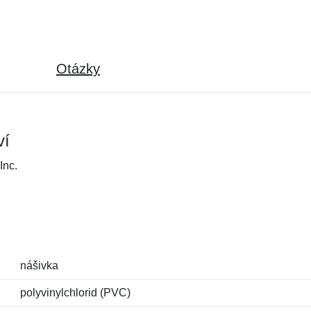
Otázky
ví
Inc.
nášivka
polyvinylchlorid (PVC)