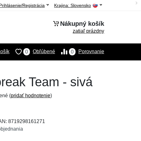
Prihlásenie/Registrácia
Krajina:
Slovensko
Nákupný košík
zatiaľ prázdny
ošík
Obľúbené
Porovnanie
0
0
reak Team - sivá
ené (
pridať hodnotenie
)
EAN: 8719298161271
objednania