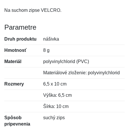
Na suchom zipse VELCRO.
Parametre
Druh produktu
nášivka
Hmotnosť
8 g
Materiál
polyvinylchlorid (PVC)
Materiálové zloženie: polyvinylchlorid
Rozmery
6,5 x 10 cm
Výška: 6,5 cm
Šírka: 10 cm
Spôsob
suchý zips
pripevnenia