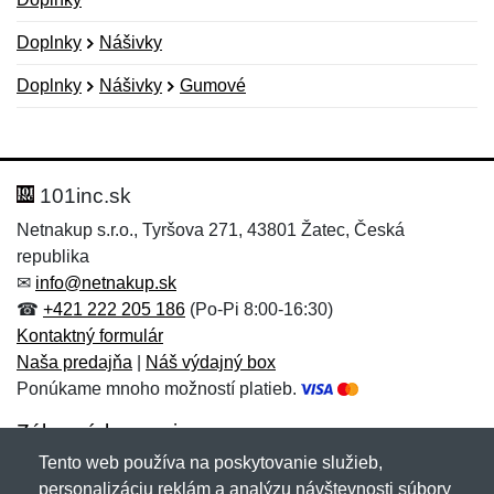
Doplnky
Nášivky
Doplnky
Nášivky
Gumové
Nová recenzia
Nová otázka
Hodnotenie:
Meno:
*
*
101inc.sk
Netnakup s.r.o., Tyršova 271, 43801 Žatec, Česká
republika
Meno:
E-mail:
*
*
✉
info@netnakup.sk
☎
+421 222 205 186
(Po-Pi 8:00-16:30)
Kontaktný formulár
Naša predajňa
|
Náš výdajný box
E-mail:
*
Ponúkame mnoho možností platieb.
Správa
*
Zákaznícky servis
Tento web používa na poskytovanie služieb,
Novinky emailom
personalizáciu reklám a analýzu návštevnosti súbory
Správa
*