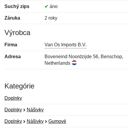
Suchý zips
✔
áno
Záruka
2 roky
Výrobca
Firma
Van Os Imports B.V.
Adresa
Boveneind Noordzijde 56, Benschop,
Netherlands
Kategórie
Doplnky
Doplnky
Nášivky
Doplnky
Nášivky
Gumové