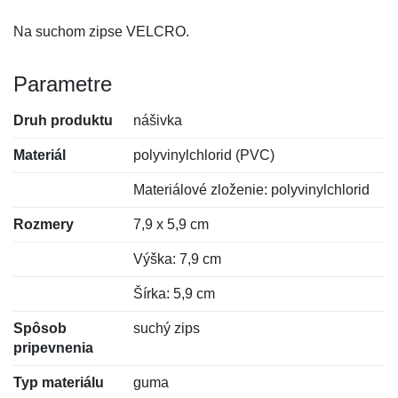
Na suchom zipse VELCRO.
Parametre
Druh produktu
nášivka
Materiál
polyvinylchlorid (PVC)
Materiálové zloženie: polyvinylchlorid
Rozmery
7,9 x 5,9 cm
Výška: 7,9 cm
Šírka: 5,9 cm
Spôsob
suchý zips
pripevnenia
Typ materiálu
guma