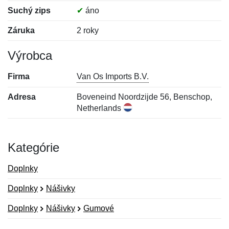
Suchý zips
✔
áno
Záruka
2 roky
Výrobca
Firma
Van Os Imports B.V.
Adresa
Boveneind Noordzijde 56, Benschop,
Netherlands
Kategórie
Doplnky
Doplnky
Nášivky
Doplnky
Nášivky
Gumové