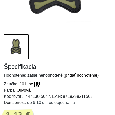
Špecifikácia
Hodnotenie:
zatiaľ nehodnotené (
pridať hodnotenie
)
Značka:
101 Inc
Farba:
Olivová
Kód tovaru: 444130-5047, EAN: 8719298211563
Dostupnosť:
do 6-10 dní od objednania
2,13 €