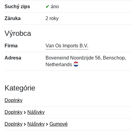
Suchý zips
✔
áno
Záruka
2 roky
Výrobca
Firma
Van Os Imports B.V.
Adresa
Boveneind Noordzijde 56, Benschop,
Netherlands
Kategórie
Doplnky
Doplnky
Nášivky
Doplnky
Nášivky
Gumové