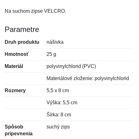
Na suchom zipse VELCRO.
Parametre
Druh produktu
nášivka
Hmotnosť
25 g
Materiál
polyvinylchlorid (PVC)
Materiálové zloženie: polyvinylchlorid
Rozmery
5,5 x 8 cm
Výška: 5,5 cm
Šírka: 8 cm
Spôsob
suchý zips
pripevnenia