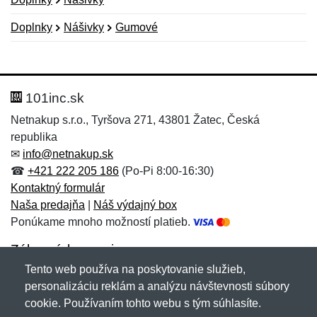
Doplnky
Nášivky
Gumové
Nová recenzia
Nová otázka
Hodnotenie:
Meno:
*
*
101inc.sk
Netnakup s.r.o., Tyršova 271, 43801 Žatec, Česká
republika
Meno:
E-mail:
*
*
✉
info@netnakup.sk
☎
+421 222 205 186
(Po-Pi 8:00-16:30)
Kontaktný formulár
Naša predajňa
|
Náš výdajný box
E-mail:
*
Ponúkame mnoho možností platieb.
Správa
*
Zákaznícky servis
Tento web používa na poskytovanie služieb,
Novinky emailom
personalizáciu reklám a analýzu návštevnosti súbory
Správa
*
cookie. Používaním tohto webu s tým súhlasíte.