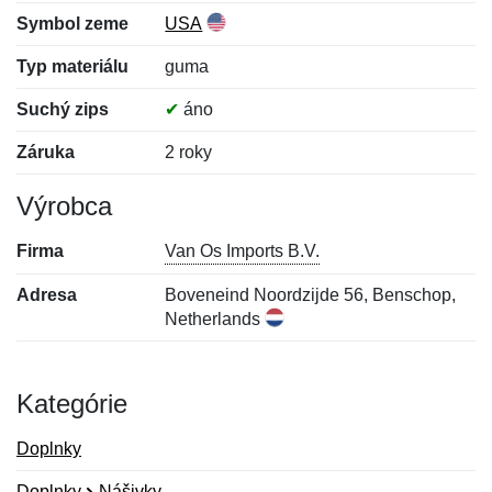
Symbol zeme
USA
Typ materiálu
guma
Suchý zips
✔
áno
Záruka
2 roky
Výrobca
Firma
Van Os Imports B.V.
Adresa
Boveneind Noordzijde 56, Benschop,
Netherlands
Kategórie
Doplnky
Doplnky
Nášivky