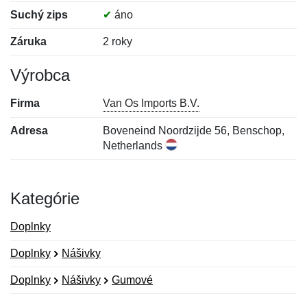
Suchý zips
✔
áno
Záruka
2 roky
Výrobca
Firma
Van Os Imports B.V.
Adresa
Boveneind Noordzijde 56, Benschop,
Netherlands
Kategórie
Doplnky
Doplnky
Nášivky
Doplnky
Nášivky
Gumové