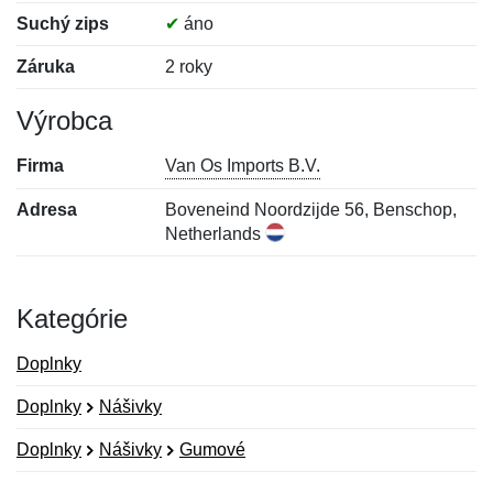
Suchý zips
✔
áno
Záruka
2 roky
Výrobca
Firma
Van Os Imports B.V.
Adresa
Boveneind Noordzijde 56, Benschop,
Netherlands
Kategórie
Doplnky
Doplnky
Nášivky
Doplnky
Nášivky
Gumové