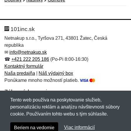
Nová recenzia
Nová otázka
Hodnotenie:
Meno:
*
*
101inc.sk
Netnakup s.r.o., Tyršova 271, 43801 Žatec, Česká
republika
Meno:
E-mail:
*
*
✉
info@netnakup.sk
☎
+421 222 205 186
(Po-Pi 8:00-16:30)
Kontaktný formulár
Naša predajňa
|
Náš výdajný box
E-mail:
*
Ponúkame mnoho možností platieb.
Správa
*
Zákaznícky servis
Tento web používa na poskytovanie služieb,
Novinky emailom
personalizáciu reklám a analýzu návštevnosti súbory
Správa
*
cookie. Používaním tohto webu s tým súhlasíte.
Copyright © 2007-2026 (19 rokov s vami)
Netnakup.sk
&
Viac informácií
Beriem na vedomie