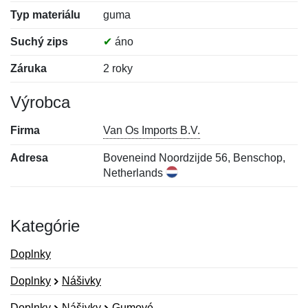
Typ materiálu
guma
Suchý zips
✔
áno
Záruka
2 roky
Výrobca
Firma
Van Os Imports B.V.
Adresa
Boveneind Noordzijde 56, Benschop,
Netherlands
Kategórie
Doplnky
Doplnky
Nášivky
Doplnky
Nášivky
Gumové