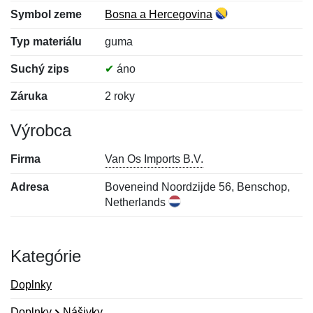
Symbol zeme
Bosna a Hercegovina
Typ materiálu
guma
Suchý zips
✔
áno
Záruka
2 roky
Výrobca
Firma
Van Os Imports B.V.
Adresa
Boveneind Noordzijde 56, Benschop,
Netherlands
Kategórie
Doplnky
Doplnky
Nášivky