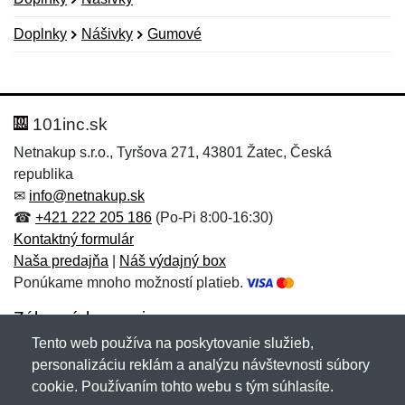
Doplnky
Nášivky
Gumové
Nová recenzia
Nová otázka
Hodnotenie:
Meno:
*
*
101inc.sk
Netnakup s.r.o., Tyršova 271, 43801 Žatec, Česká
republika
Meno:
E-mail:
*
*
✉
info@netnakup.sk
☎
+421 222 205 186
(Po-Pi 8:00-16:30)
Kontaktný formulár
Naša predajňa
|
Náš výdajný box
E-mail:
*
Ponúkame mnoho možností platieb.
Správa
*
Zákaznícky servis
Tento web používa na poskytovanie služieb,
Novinky emailom
personalizáciu reklám a analýzu návštevnosti súbory
Správa
*
cookie. Používaním tohto webu s tým súhlasíte.