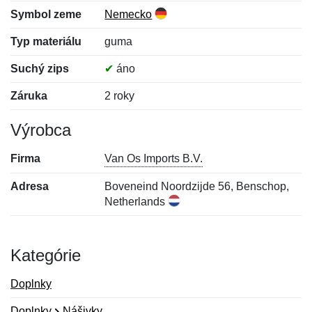
Symbol zeme
Nemecko
Typ materiálu
guma
Suchý zips
✔
áno
Záruka
2 roky
Výrobca
Firma
Van Os Imports B.V.
Adresa
Boveneind Noordzijde 56, Benschop,
Netherlands
Kategórie
Doplnky
Doplnky
Nášivky