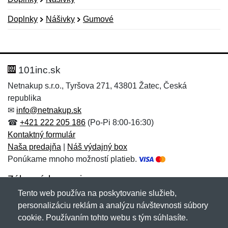
Doplnky
Nášivky
Gumové
Nová recenzia
Nová otázka
Hodnotenie:
Meno:
*
*
101inc.sk
Netnakup s.r.o., Tyršova 271, 43801 Žatec, Česká
republika
Meno:
E-mail:
*
*
✉
info@netnakup.sk
☎
+421 222 205 186
(Po-Pi 8:00-16:30)
Kontaktný formulár
Naša predajňa
|
Náš výdajný box
E-mail:
*
Ponúkame mnoho možností platieb.
Správa
*
Zákaznícky servis
Tento web používa na poskytovanie služieb,
Novinky emailom
personalizáciu reklám a analýzu návštevnosti súbory
Správa
*
cookie. Používaním tohto webu s tým súhlasíte.