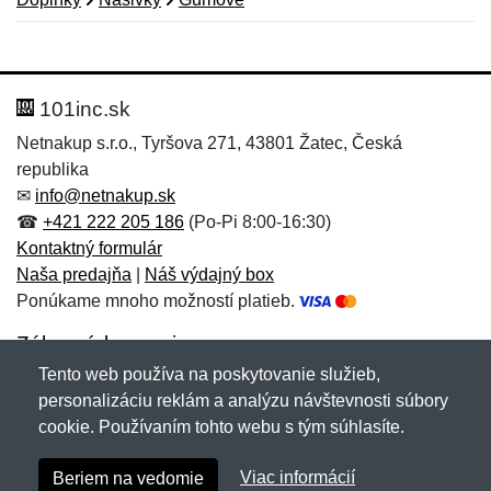
Nová recenzia
Nová otázka
Hodnotenie:
Meno:
*
*
101inc.sk
Netnakup s.r.o., Tyršova 271, 43801 Žatec, Česká
republika
Meno:
E-mail:
*
*
✉
info@netnakup.sk
☎
+421 222 205 186
(Po-Pi 8:00-16:30)
Kontaktný formulár
Naša predajňa
|
Náš výdajný box
E-mail:
*
Ponúkame mnoho možností platieb.
Správa
*
Zákaznícky servis
Tento web používa na poskytovanie služieb,
Novinky emailom
personalizáciu reklám a analýzu návštevnosti súbory
Správa
*
cookie. Používaním tohto webu s tým súhlasíte.
Copyright © 2007-2026 (19 rokov s vami)
Netnakup.sk
&
Viac informácií
Beriem na vedomie