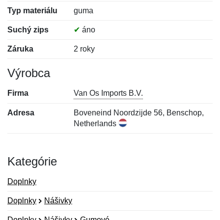
Typ materiálu
guma
Suchý zips
✔
áno
Záruka
2 roky
Výrobca
Firma
Van Os Imports B.V.
Adresa
Boveneind Noordzijde 56, Benschop,
Netherlands
Kategórie
Doplnky
Doplnky
Nášivky
Doplnky
Nášivky
Gumové