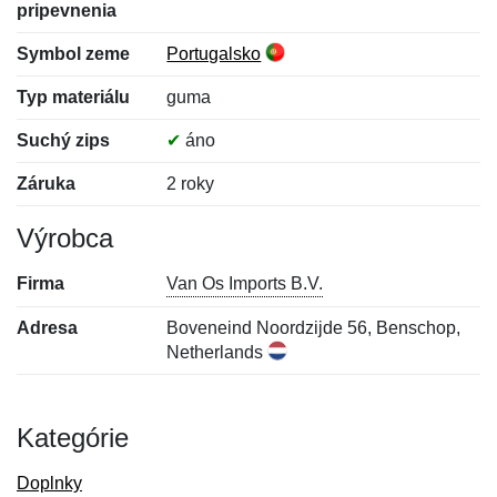
pripevnenia
Symbol zeme
Portugalsko
Typ materiálu
guma
Suchý zips
✔
áno
Záruka
2 roky
Výrobca
Firma
Van Os Imports B.V.
Adresa
Boveneind Noordzijde 56, Benschop,
Netherlands
Kategórie
Doplnky