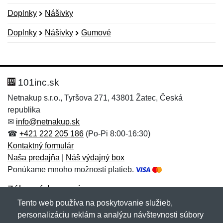
Doplnky
Nášivky
Doplnky
Nášivky
Gumové
Nová recenzia
Nová otázka
Hodnotenie:
Meno:
*
*
101inc.sk
Netnakup s.r.o., Tyršova 271, 43801 Žatec, Česká
republika
Meno:
E-mail:
*
*
✉
info@netnakup.sk
☎
+421 222 205 186
(Po-Pi 8:00-16:30)
Kontaktný formulár
Naša predajňa
|
Náš výdajný box
E-mail:
*
Ponúkame mnoho možností platieb.
Správa
*
Zákaznícky servis
Tento web používa na poskytovanie služieb,
Novinky emailom
personalizáciu reklám a analýzu návštevnosti súbory
Správa
*