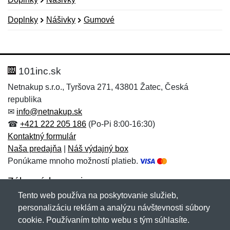
Doplnky
Nášivky
Gumové
Nová recenzia
Nová otázka
Hodnotenie:
Meno:
*
*
101inc.sk
Netnakup s.r.o., Tyršova 271, 43801 Žatec, Česká
republika
Meno:
E-mail:
*
*
✉
info@netnakup.sk
☎
+421 222 205 186
(Po-Pi 8:00-16:30)
Kontaktný formulár
Naša predajňa
|
Náš výdajný box
E-mail:
*
Ponúkame mnoho možností platieb.
Správa
*
Zákaznícky servis
Tento web používa na poskytovanie služieb,
Novinky emailom
personalizáciu reklám a analýzu návštevnosti súbory
Správa
*
cookie. Používaním tohto webu s tým súhlasíte.