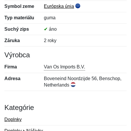
Symbol zeme
Európska únia
Typ materiálu
guma
Suchý zips
✔
áno
Záruka
2 roky
Výrobca
Firma
Van Os Imports B.V.
Adresa
Boveneind Noordzijde 56, Benschop,
Netherlands
Kategórie
Doplnky
Doplnky
Nášivky