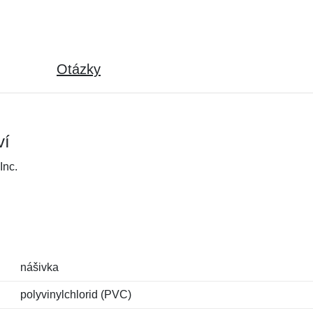
Otázky
ví
Inc.
nášivka
polyvinylchlorid (PVC)