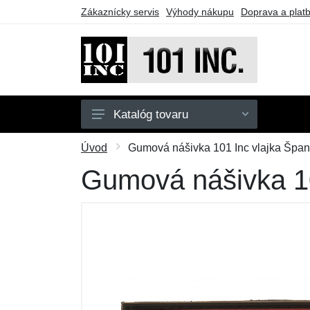
Zákaznícky servis
Výhody nákupu
Doprava a plat
Katalóg tovaru
Pánske
Úvod
Gumová nášivka 101 Inc vlajka Špani
Detské
Gumová nášivka 10
Doplnky
Obuv
Outdoor
Taktické vybavenie
Darčekové poukazy