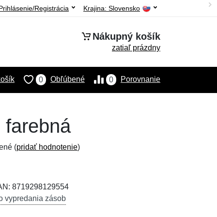
Prihlásenie/Registrácia
Krajina:
Slovensko
Nákupný košík
zatiaľ prázdny
ošík
Obľúbené
Porovnanie
0
0
 farebná
ené (
pridať hodnotenie
)
EAN: 8719298129554
o vypredania zásob