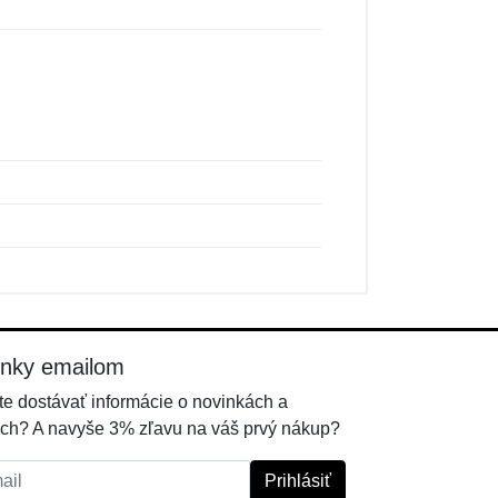
inky emailom
e dostávať informácie o novinkách a
ch? A navyše 3% zľavu na váš prvý nákup?
l:
Prihlásiť