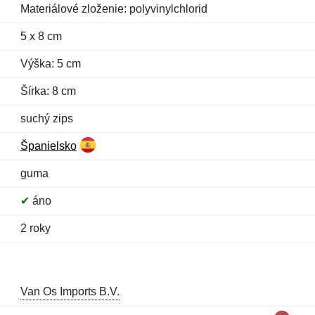
Materiálové zloženie: polyvinylchlorid
5 x 8 cm
Výška: 5 cm
Šírka: 8 cm
suchý zips
Španielsko
guma
✔
áno
2 roky
Van Os Imports B.V.