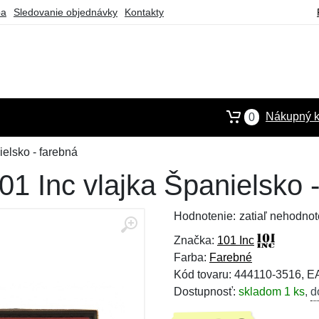
ba
Sledovanie objednávky
Kontakty
Nákupný k
0
elsko - farebná
1 Inc vlajka Španielsko -
Hodnotenie:
zatiaľ nehodnot
Značka:
101 Inc
Farba:
Farebné
Kód tovaru: 444110-3516, 
Dostupnosť:
skladom 1 ks
,
d