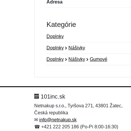
Adresa
Kategórie
Doplnky
Doplnky
Nášivky
Doplnky
Nášivky
Gumové
Nová recenzia
Nová otázka
Hodnotenie:
Meno:
*
*
101inc.sk
Netnakup s.r.o., Tyršova 271, 43801 Žatec,
Česká republika
Správa
Správa
*
*
✉
info@netnakup.sk
☎ +421 222 205 186 (Po-Pi 8:00-16:30)