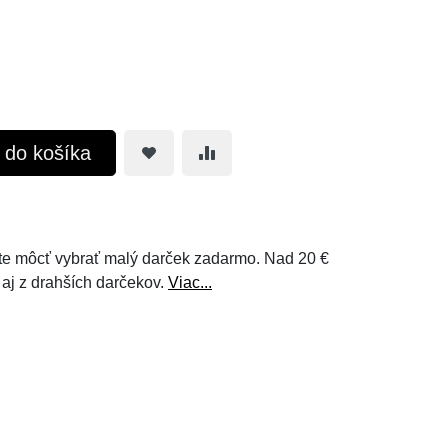
ť do košíka
e môcť vybrať malý darček zadarmo. Nad 20 €
 aj z drahších darčekov.
Viac...