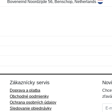
Boveneind Noordzijde 56, Benschop, Netherlands
Meno:
E-mail:
*
*
E-mail:
*
Zákaznícky servis
Nov
Doprava a platba
Chcet
Obchodné podmienky
zľavá
Ochrana osobných údajov
E-mai
Sledovanie objednávky