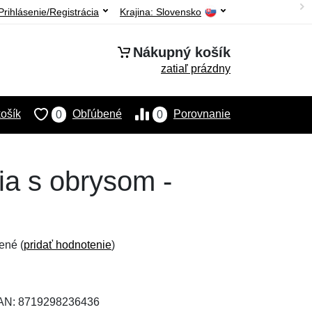
Prihlásenie/Registrácia
Krajina:
Slovensko
Nákupný košík
zatiaľ prázdny
ošík
Obľúbené
Porovnanie
0
0
ia s obrysom -
ené (
pridať hodnotenie
)
EAN: 8719298236436