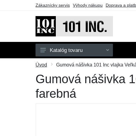
Zákaznícky servis
Výhody nákupu
Doprava a plat
Katalóg tovaru
Pánske
Úvod
Gumová nášivka 101 Inc vlajka Veľká
Detské
Gumová nášivka 101
Doplnky
farebná
Obuv
Outdoor
Taktické vybavenie
Darčekové poukazy