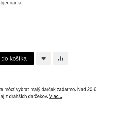
objednania
ť do košíka
e môcť vybrať malý darček zadarmo. Nad 20 €
 aj z drahších darčekov.
Viac...