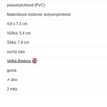
polyvinylchlorid (PVC)
Materiálové zloženie: polyvinylchlorid
4,8 x 7,3 cm
Výška: 5,4 cm
Šírka: 7,9 cm
suchý zips
Veľká Británia
guma
✔
áno
2 roky