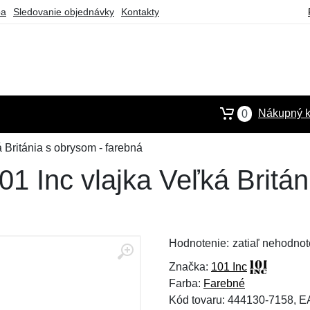
ba
Sledovanie objednávky
Kontakty
Nákupný k
0
 Británia s obrysom - farebná
 Inc vlajka Veľká Britán
Hodnotenie:
zatiaľ nehodnot
Značka:
101 Inc
Farba:
Farebné
Kód tovaru: 444130-7158, 