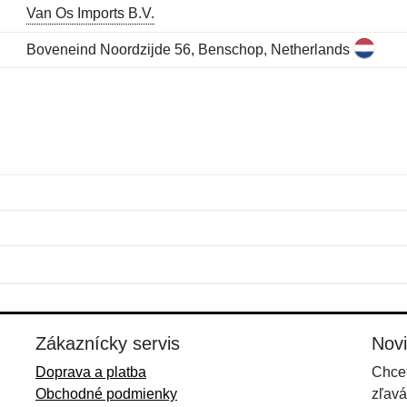
Van Os Imports B.V.
Boveneind Noordzijde 56, Benschop, Netherlands
Meno:
E-mail:
*
*
E-mail:
*
Zákaznícky servis
Nov
Doprava a platba
Chcet
Obchodné podmienky
zľavá