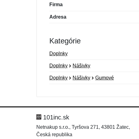
Firma
Adresa
Kategórie
Doplnky
Doplnky
Nášivky
Doplnky
Nášivky
Gumové
Nová recenzia
Nová otázka
Hodnotenie:
Meno:
*
*
101inc.sk
Netnakup s.r.o., Tyršova 271, 43801 Žatec,
Česká republika
Správa
Správa
*
*