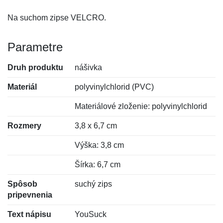
Na suchom zipse VELCRO.
Parametre
Druh produktu
nášivka
Materiál
polyvinylchlorid (PVC)
Materiálové zloženie: polyvinylchlorid
Rozmery
3,8 x 6,7 cm
Výška: 3,8 cm
Šírka: 6,7 cm
Spôsob
suchý zips
pripevnenia
Text nápisu
YouSuck