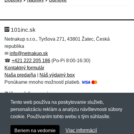
Nová recenzia
Nová otázka
Hodnotenie:
Meno:
*
*
101inc.sk
Netnakup s.r.o., Tyršova 271, 43801 Žatec, Česká
republika
Meno:
E-mail:
*
*
✉
info@netnakup.sk
☎
+421 222 205 186
(Po-Pi 8:00-16:30)
Kontaktný formulár
Naša predajňa
|
Náš výdajný box
E-mail:
*
Ponúkame mnoho možností platieb.
Správa
*
Zákaznícky servis
Tento web používa na poskytovanie služieb,
Novinky emailom
personalizáciu reklám a analýzu návštevnosti súbory
Správa
*
cookie. Používaním tohto webu s tým súhlasíte.
Copyright © 2007-2026 (19 rokov s vami)
Netnakup.sk
&
Viac informácií
Beriem na vedomie