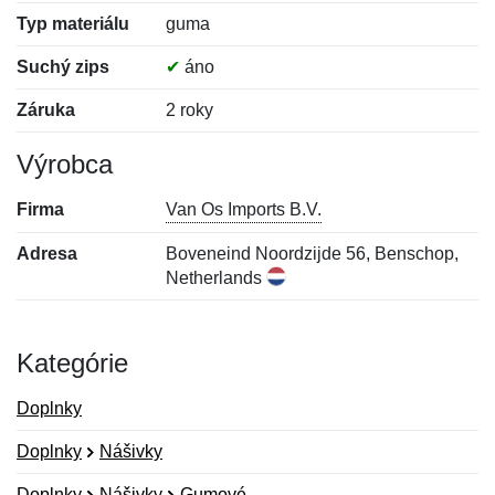
Typ materiálu
guma
Suchý zips
✔
áno
Záruka
2 roky
Výrobca
Firma
Van Os Imports B.V.
Adresa
Boveneind Noordzijde 56, Benschop,
Netherlands
Kategórie
Doplnky
Doplnky
Nášivky
Doplnky
Nášivky
Gumové