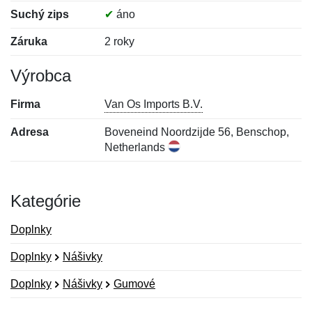
Suchý zips
✔
áno
Záruka
2 roky
Výrobca
Firma
Van Os Imports B.V.
Adresa
Boveneind Noordzijde 56, Benschop,
Netherlands
Kategórie
Doplnky
Doplnky
Nášivky
Doplnky
Nášivky
Gumové