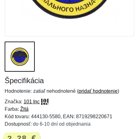
Špecifikácia
Hodnotenie:
zatiaľ nehodnotené (
pridať hodnotenie
)
Značka:
101 Inc
Farba:
Žltá
Kód tovaru: 444130-5580, EAN: 8719298220671
Dostupnosť:
do 6-10 dní od objednania
2,28 €