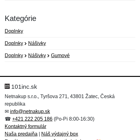
Kategórie
Doplnky
Doplnky
Nášivky
Doplnky
Nášivky
Gumové
Nová recenzia
Nová otázka
Hodnotenie:
Meno:
*
*
101inc.sk
Netnakup s.r.o., Tyršova 271, 43801 Žatec, Česká
republika
Meno:
E-mail:
*
*
✉
info@netnakup.sk
☎
+421 222 205 186
(Po-Pi 8:00-16:30)
Kontaktný formulár
Naša predajňa
|
Náš výdajný box
E-mail:
*