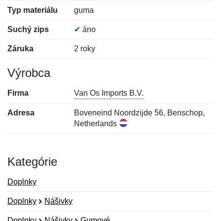
Typ materiálu
guma
Suchý zips
✔
áno
Záruka
2 roky
Výrobca
Firma
Van Os Imports B.V.
Adresa
Boveneind Noordzijde 56, Benschop,
Netherlands
Kategórie
Doplnky
Doplnky
Nášivky
Doplnky
Nášivky
Gumové