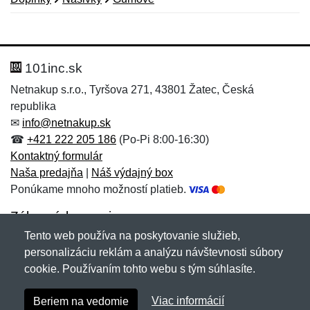
Nová recenzia
Nová otázka
Hodnotenie:
Meno:
*
*
101inc.sk
Netnakup s.r.o., Tyršova 271, 43801 Žatec, Česká
republika
Meno:
E-mail:
*
*
✉
info@netnakup.sk
☎
+421 222 205 186
(Po-Pi 8:00-16:30)
Kontaktný formulár
Naša predajňa
|
Náš výdajný box
E-mail:
*
Ponúkame mnoho možností platieb.
Správa
*
Zákaznícky servis
Tento web používa na poskytovanie služieb,
Novinky emailom
personalizáciu reklám a analýzu návštevnosti súbory
Správa
*
cookie. Používaním tohto webu s tým súhlasíte.
Copyright © 2007-2026 (19 rokov s vami)
Netnakup.sk
&
Viac informácií
Beriem na vedomie