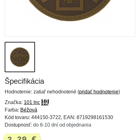
Špecifikácia
Hodnotenie:
zatiaľ nehodnotené (
pridať hodnotenie
)
Značka:
101 Inc
Farba:
Béžová
Kód tovaru: 444150-3722, EAN: 8719298161530
Dostupnosť:
do 6-10 dní od objednania
2,29 €