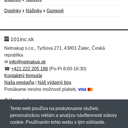
Doplnky
Nášivky
Gumové
Nová recenzia
Nová otázka
Hodnotenie:
Meno:
*
*
101inc.sk
Netnakup s.r.o., Tyršova 271, 43801 Žatec, Česká
republika
Meno:
E-mail:
*
*
✉
info@netnakup.sk
☎
+421 222 205 186
(Po-Pi 8:00-16:30)
Kontaktný formulár
Naša predajňa
|
Náš výdajný box
E-mail:
*
Ponúkame mnoho možností platieb.
Správa
*
Zákaznícky servis
Tento web používa na poskytovanie služieb,
Novinky emailom
personalizáciu reklám a analýzu návštevnosti súbory
Správa
*
cookie. Používaním tohto webu s tým súhlasíte.