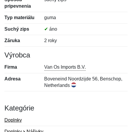
pripevnenia
Typ materiálu
guma
Suchý zips
✔
áno
Záruka
2 roky
Výrobca
Firma
Van Os Imports B.V.
Adresa
Boveneind Noordzijde 56, Benschop,
Netherlands
Kategórie
Doplnky
Doplnky
Nášivky