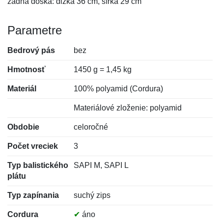
zadná doska: dĺžka 36 cm, šírka 29 cm
Parametre
Bedrový pás
bez
Hmotnosť
1450 g = 1,45 kg
Materiál
100% polyamid (Cordura)
Materiálové zloženie: polyamid
Obdobie
celoročné
Počet vreciek
3
Typ balistického
SAPI M, SAPI L
plátu
Typ zapínania
suchý zips
Cordura
✔
áno