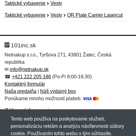
Taktické vybavenie
Vesty
Taktické vybavenie
Vesty
QR Plate Carrier Lasercut
Nová recenzia
Nová otázka
Hodnotenie:
Meno:
*
*
101inc.sk
Netnakup s.r.o., Tyršova 271, 43801 Žatec, Česká
republika
Meno:
E-mail:
*
*
✉
info@netnakup.sk
☎
+421 222 205 186
(Po-Pi 8:00-16:30)
Kontaktný formulár
Naša predajňa
|
Náš výdajný box
E-mail:
*
Ponúkame mnoho možností platieb.
Správa
*
Zákaznícky servis
Tento web používa na poskytovanie služieb,
Novinky emailom
personalizáciu reklám a analýzu návštevnosti súbory
Správa
*
cookie. Používaním tohto webu s tým súhlasíte.