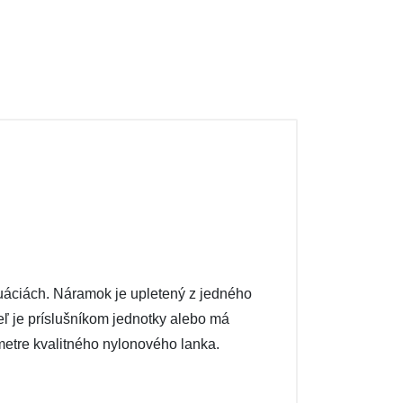
áciách. Náramok je upletený z jedného
eľ je príslušníkom jednotky alebo má
metre kvalitného nylonového lanka.