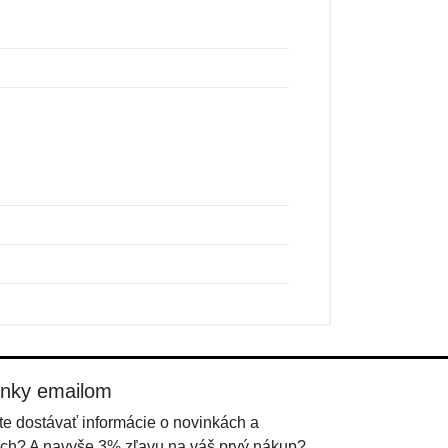
inky emailom
e dostávať informácie o novinkách a
ch? A navyše 3% zľavu na váš prvý nákup?