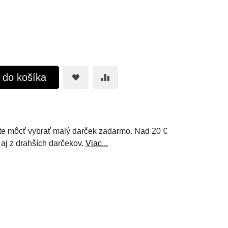
ť do košíka
e môcť vybrať malý darček zadarmo. Nad 20 €
 aj z drahších darčekov.
Viac...