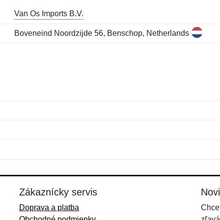
Van Os Imports B.V.
Boveneind Noordzijde 56, Benschop, Netherlands
Meno:
E-mail:
*
*
E-mail:
*
Zákaznícky servis
Nov
Doprava a platba
Chcet
Obchodné podmienky
zľavá