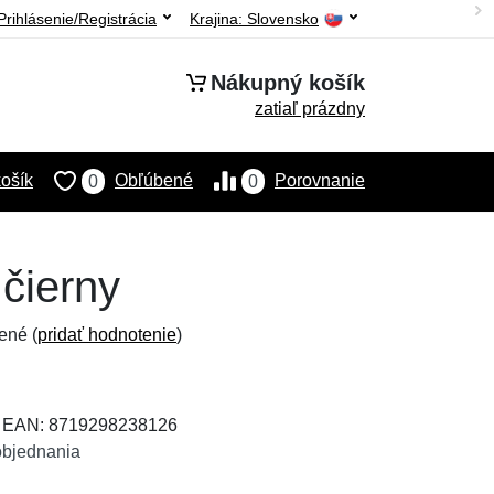
Prihlásenie/Registrácia
Krajina:
Slovensko
Nákupný košík
zatiaľ prázdny
ošík
Obľúbené
Porovnanie
0
0
čierny
ené (
pridať hodnotenie
)
, EAN: 8719298238126
objednania