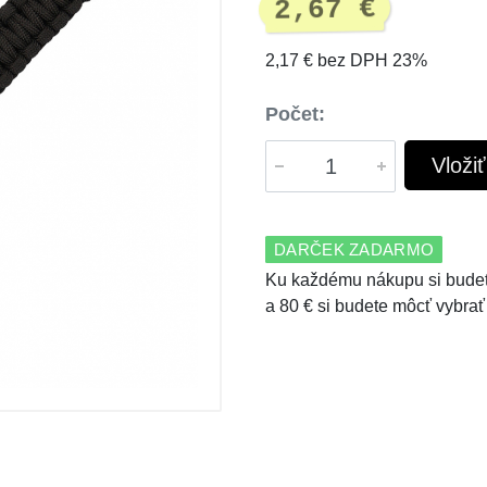
2,67 €
2,17 € bez DPH 23%
Počet:
Vloži
DARČEK ZADARMO
Ku každému nákupu si budet
a 80 € si budete môcť vybrať