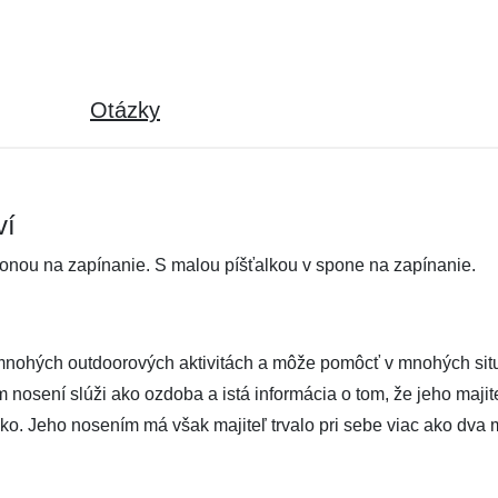
Otázky
ví
onou na zapínanie. S malou píšťalkou v spone na zapínanie.
nohých outdoorových aktivitách a môže pomôcť v mnohých situ
nosení slúži ako ozdoba a istá informácia o tom, že jeho majit
ko. Jeho nosením má však majiteľ trvalo pri sebe viac ako dva 