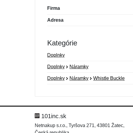
Firma
Adresa
Kategórie
Doplnky
Doplnky
Náramky
Doplnky
Náramky
Whistle Buckle
Nová recenzia
Nová otázka
Hodnotenie:
Meno:
*
*
101inc.sk
Netnakup s.r.o., Tyršova 271, 43801 Žatec,
Česká republika