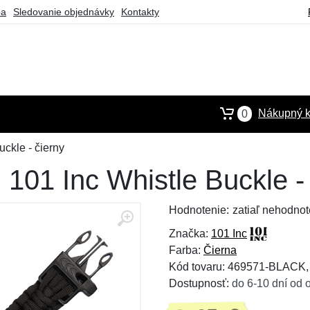
ba
Sledovanie objednávky
Kontakty
Nákupný k
0
ckle - čierny
101 Inc Whistle Buckle - 
Hodnotenie:
zatiaľ nehodnot
Značka:
101 Inc
Farba:
Čierna
Kód tovaru: 469571-BLACK
Dostupnosť:
do 6-10 dní od 