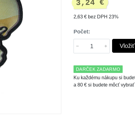
3,24 €
2,63 € bez DPH 23%
Počet:
Vloži
DARČEK ZADARMO
Ku každému nákupu si budet
a 80 € si budete môcť vybrať