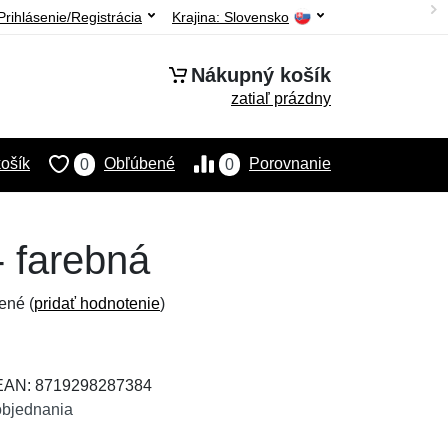
Prihlásenie/Registrácia
Krajina:
Slovensko
Nákupný košík
zatiaľ prázdny
ošík
Obľúbené
Porovnanie
0
0
- farebná
ené (
pridať hodnotenie
)
 EAN: 8719298287384
objednania