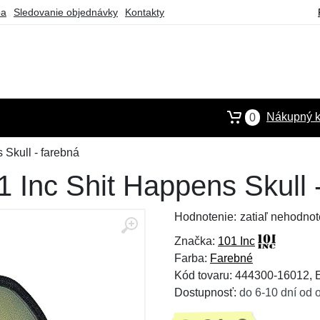
ba
Sledovanie objednávky
Kontakty
Nákupný k
0
Skull - farebná
 Inc Shit Happens Skull 
Hodnotenie:
zatiaľ nehodnot
Značka:
101 Inc
Farba:
Farebné
Kód tovaru: 444300-16012,
Dostupnosť:
do 6-10 dní od 