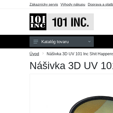
Zákaznícky servis
Výhody nákupu
Doprava a plat
Katalóg tovaru
Pánske
Úvod
Nášivka 3D UV 101 Inc Shit Happens 
Detské
Nášivka 3D UV 101
Doplnky
Obuv
Outdoor
Taktické vybavenie
Darčekové poukazy