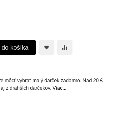
ť do košíka
e môcť vybrať malý darček zadarmo. Nad 20 €
 aj z drahších darčekov.
Viac...